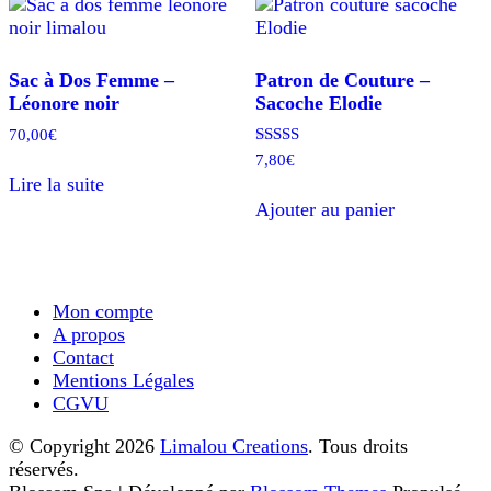
Sac à Dos Femme –
Patron de Couture –
Léonore noir
Sacoche Elodie
70,00
€
Note
7,80
€
5.00
Lire la suite
sur 5
Ajouter au panier
Mon compte
A propos
Contact
Mentions Légales
CGVU
© Copyright 2026
Limalou Creations
. Tous droits
réservés.