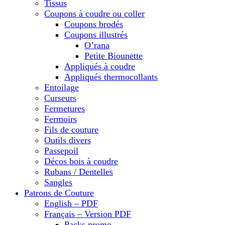
Tissus
Coupons à coudre ou coller
Coupons brodés
Coupons illustrés
O’rana
Petite Biounette
Appliqués à coudre
Appliqués thermocollants
Entoilage
Curseurs
Fermetures
Fermoirs
Fils de couture
Outils divers
Passepoil
Décos bois à coudre
Rubans / Dentelles
Sangles
Patrons de Couture
English – PDF
Français – Version PDF
Packs promo