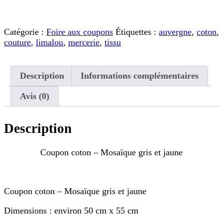
de
Coupon
coton
Catégorie :
Foire aux coupons
Étiquettes :
auvergne
,
coton
,
-
couture
,
limalou
,
mercerie
,
tissu
Mosaïque
gris
et
jaune
Description
Informations complémentaires
Avis (0)
Description
Coupon coton – Mosaïque gris et jaune
Coupon coton – Mosaïque gris et jaune
Dimensions : environ 50 cm x 55 cm