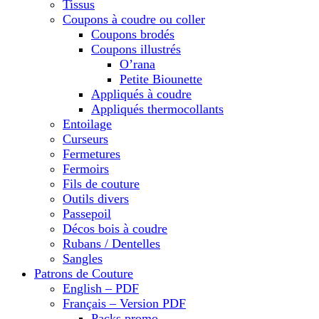
Tissus
Coupons à coudre ou coller
Coupons brodés
Coupons illustrés
O’rana
Petite Biounette
Appliqués à coudre
Appliqués thermocollants
Entoilage
Curseurs
Fermetures
Fermoirs
Fils de couture
Outils divers
Passepoil
Décos bois à coudre
Rubans / Dentelles
Sangles
Patrons de Couture
English – PDF
Français – Version PDF
Packs promo