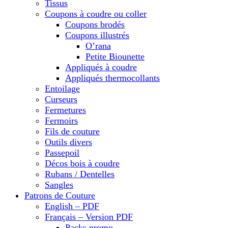
Tissus
Coupons à coudre ou coller
Coupons brodés
Coupons illustrés
O’rana
Petite Biounette
Appliqués à coudre
Appliqués thermocollants
Entoilage
Curseurs
Fermetures
Fermoirs
Fils de couture
Outils divers
Passepoil
Décos bois à coudre
Rubans / Dentelles
Sangles
Patrons de Couture
English – PDF
Français – Version PDF
Packs promo