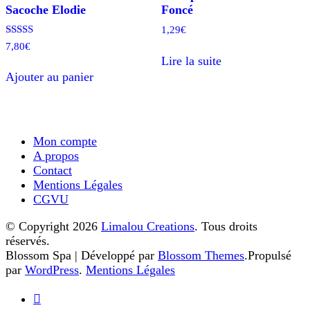
Sacoche Elodie
Foncé
1,29
€
Note
7,80
€
5.00
Lire la suite
sur 5
Ajouter au panier
Mon compte
A propos
Contact
Mentions Légales
CGVU
© Copyright 2026
Limalou Creations
. Tous droits
réservés.
Blossom Spa | Développé par
Blossom Themes
.Propulsé
par
WordPress
.
Mentions Légales