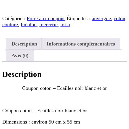
de
Coupon
coton
Catégorie :
Foire aux coupons
Étiquettes :
auvergne
,
coton
,
-
couture
,
limalou
,
mercerie
,
tissu
Ecailles
noir
blanc
et
Description
Informations complémentaires
or
Avis (0)
Description
Coupon coton – Ecailles noir blanc et or
Coupon coton – Ecailles noir blanc et or
Dimensions : environ 50 cm x 55 cm