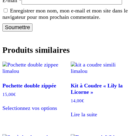
E-mail
*
Enregistrer mon nom, mon e-mail et mon site dans le
navigateur pour mon prochain commentaire.
Produits similaires
Pochette double zippée
Kit à Coudre « Lily la
Licorne »
15,00
€
14,00
€
Ce
Selectionnez vos options
produit
Lire la suite
a
plusieurs
variations.
Les