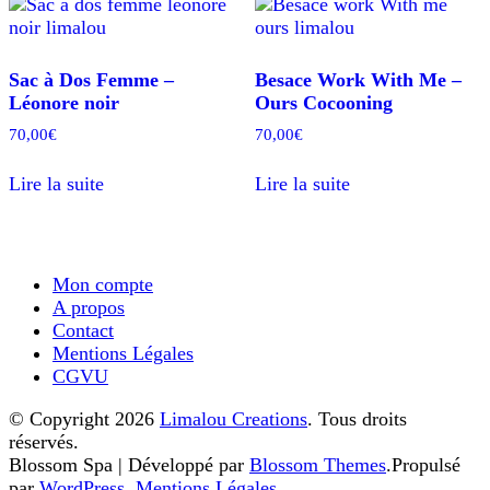
options
peuvent
être
Sac à Dos Femme –
Besace Work With Me –
choisies
Léonore noir
Ours Cocooning
sur
la
70,00
€
70,00
€
page
du
Lire la suite
Lire la suite
produit
Mon compte
A propos
Contact
Mentions Légales
CGVU
© Copyright 2026
Limalou Creations
. Tous droits
réservés.
Blossom Spa | Développé par
Blossom Themes
.Propulsé
par
WordPress
.
Mentions Légales