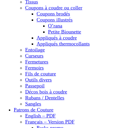
Tissus
Coupons à coudre ou coller
Coupons brodés
Coupons illustrés
O’rana
Petite Biounette
Appliqués à coudre
Appliqués thermocollants
Entoilage
Curseurs
Fermetures
Fermoirs
Fils de couture
Outils divers
Passepoil
Décos bois à coudre
Rubans / Dentelles
Sangles
Patrons de Couture
English – PDF
Français – Version PDF
Packs promo