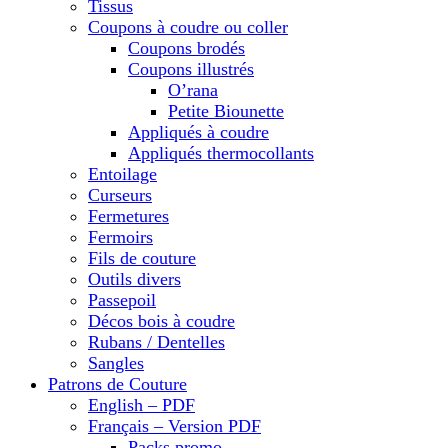
Tissus
Coupons à coudre ou coller
Coupons brodés
Coupons illustrés
O’rana
Petite Biounette
Appliqués à coudre
Appliqués thermocollants
Entoilage
Curseurs
Fermetures
Fermoirs
Fils de couture
Outils divers
Passepoil
Décos bois à coudre
Rubans / Dentelles
Sangles
Patrons de Couture
English – PDF
Français – Version PDF
Packs promo