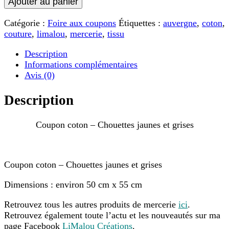
Ajouter au panier
Coupon
coton
Catégorie :
Foire aux coupons
Étiquettes :
auvergne
,
coton
,
-
couture
,
limalou
,
mercerie
,
tissu
Chouettes
jaunes
Description
et
Informations complémentaires
grises
Avis (0)
Description
Coupon coton – Chouettes jaunes et grises
Coupon coton – Chouettes jaunes et grises
Dimensions : environ 50 cm x 55 cm
Retrouvez tous les autres produits de mercerie
ici
.
Retrouvez également toute l’actu et les nouveautés sur ma
page Facebook
LiMalou Créations
.