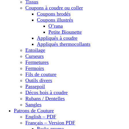
Tissus
Coupons à coudre ou coller
Coupons brodés
Coupons illustrés
O’rana
Petite Biounette
Appliqués à coudre
Appliqués thermocollants
Entoilage
Curseurs
Fermetures
Fermoirs
Fils de couture
Outils divers
Passepoil
Décos bois à coudre
Rubans / Dentelles
Sangles
Patrons de Couture
English – PDF
Français – Version PDF
Packs promo