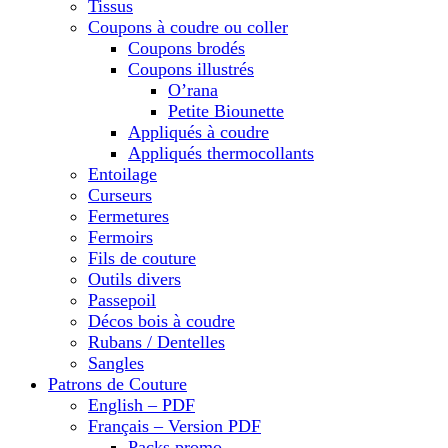
Tissus
Coupons à coudre ou coller
Coupons brodés
Coupons illustrés
O’rana
Petite Biounette
Appliqués à coudre
Appliqués thermocollants
Entoilage
Curseurs
Fermetures
Fermoirs
Fils de couture
Outils divers
Passepoil
Décos bois à coudre
Rubans / Dentelles
Sangles
Patrons de Couture
English – PDF
Français – Version PDF
Packs promo