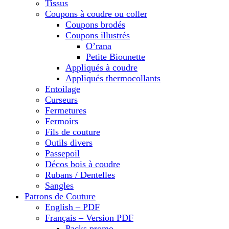
Tissus
Coupons à coudre ou coller
Coupons brodés
Coupons illustrés
O’rana
Petite Biounette
Appliqués à coudre
Appliqués thermocollants
Entoilage
Curseurs
Fermetures
Fermoirs
Fils de couture
Outils divers
Passepoil
Décos bois à coudre
Rubans / Dentelles
Sangles
Patrons de Couture
English – PDF
Français – Version PDF
Packs promo