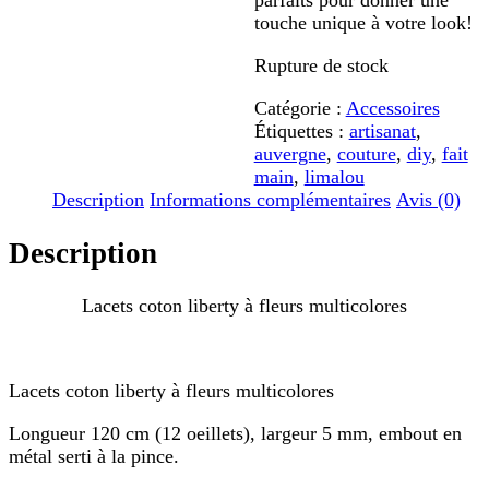
parfaits pour donner une
touche unique à votre look!
Rupture de stock
Catégorie :
Accessoires
Étiquettes :
artisanat
,
auvergne
,
couture
,
diy
,
fait
main
,
limalou
Description
Informations complémentaires
Avis (0)
Description
Lacets coton liberty à fleurs multicolores
Lacets coton liberty à fleurs multicolores
Longueur 120 cm (12 oeillets), largeur 5 mm, embout en
métal serti à la pince.