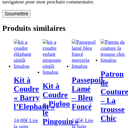
navigateur pour mon prochain commentaire.
Produits similaires
Patron
Kit à
Passepoil
de
Kit à
Coudre
Lamé
Coutur
Coudre
« Barry
– Bleu
– La
« Pigloo
l’Elephant »
Foncé
trousse
le
Chic
Pingouin »
14,00
€
Lire
1,05
€
Lire
la suite
la suite