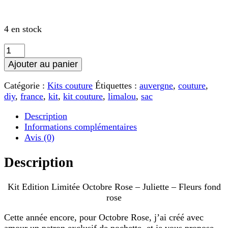
4 en stock
quantité
de
Ajouter au panier
Kit
Edition
Catégorie :
Kits couture
Étiquettes :
auvergne
,
couture
,
Limitée
diy
,
france
,
kit
,
kit couture
,
limalou
,
sac
Octobre
Rose
Description
-
Informations complémentaires
Juliette
Avis (0)
-
Fleurs
Description
fond
rose
Kit Edition Limitée Octobre Rose – Juliette – Fleurs fond
rose
Cette année encore, pour Octobre Rose, j’ai créé avec