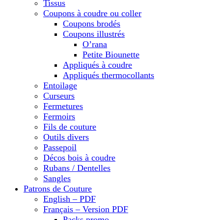
Tissus
Coupons à coudre ou coller
Coupons brodés
Coupons illustrés
O’rana
Petite Biounette
Appliqués à coudre
Appliqués thermocollants
Entoilage
Curseurs
Fermetures
Fermoirs
Fils de couture
Outils divers
Passepoil
Décos bois à coudre
Rubans / Dentelles
Sangles
Patrons de Couture
English – PDF
Français – Version PDF
Packs promo