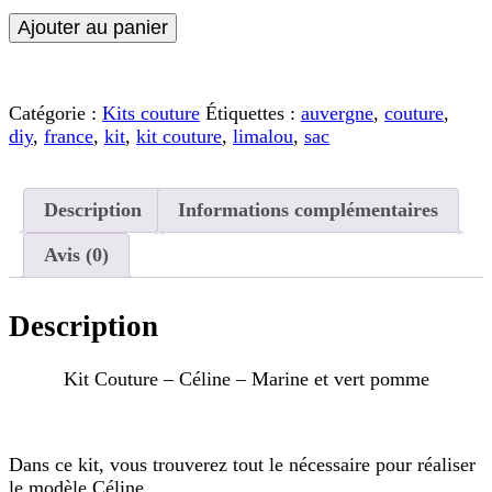
quantité
Ajouter au panier
de
Kit
Couture
Catégorie :
Kits couture
Étiquettes :
auvergne
,
couture
,
-
diy
,
france
,
kit
,
kit couture
,
limalou
,
sac
Céline
-
Marine
et
Description
Informations complémentaires
vert
pomme
Avis (0)
Description
Kit Couture – Céline – Marine et vert pomme
Dans ce kit, vous trouverez tout le nécessaire pour réaliser
le modèle Céline.