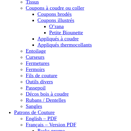
Tissus
Coupons à coudre ou coller
Coupons brodés
Coupons illustrés
O’rana
Petite Biounette
Appliqués à coudre
Appliqués thermocollants
Entoilage
Curseurs
Fermetures
Fermoirs
Fils de couture
Outils divers
Passepoil
Décos bois à coudre
Rubans / Dentelles
Sangles
Patrons de Couture
English – PDF
Français – Version PDF
Packs promo