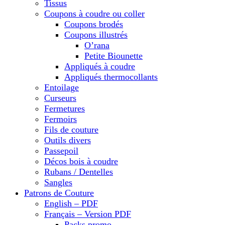
Tissus
Coupons à coudre ou coller
Coupons brodés
Coupons illustrés
O’rana
Petite Biounette
Appliqués à coudre
Appliqués thermocollants
Entoilage
Curseurs
Fermetures
Fermoirs
Fils de couture
Outils divers
Passepoil
Décos bois à coudre
Rubans / Dentelles
Sangles
Patrons de Couture
English – PDF
Français – Version PDF
Packs promo