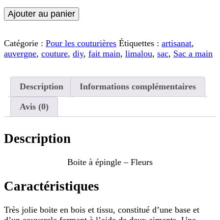
quantité
Ajouter au panier
de
Boite
à
Catégorie :
Pour les couturières
Étiquettes :
artisanat
,
épingle
auvergne
,
couture
,
diy
,
fait main
,
limalou
,
sac
,
Sac a main
-
Fleurs
Description
Informations complémentaires
Avis (0)
Description
Boite à épingle – Fleurs
Caractéristiques
Très jolie boite en bois et tissu, constitué d’une base et
d’un couvercle fermant à l’aide de deux aimants. Une