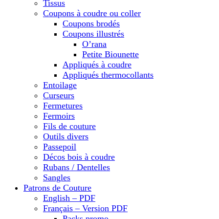
Tissus
Coupons à coudre ou coller
Coupons brodés
Coupons illustrés
O’rana
Petite Biounette
Appliqués à coudre
Appliqués thermocollants
Entoilage
Curseurs
Fermetures
Fermoirs
Fils de couture
Outils divers
Passepoil
Décos bois à coudre
Rubans / Dentelles
Sangles
Patrons de Couture
English – PDF
Français – Version PDF
Packs promo