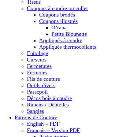
Tissus
Coupons à coudre ou coller
Coupons brodés
Coupons illustrés
O’rana
Petite Biounette
Appliqués à coudre
Appliqués thermocollants
Entoilage
Curseurs
Fermetures
Fermoirs
Fils de couture
Outils divers
Passepoil
Décos bois à coudre
Rubans / Dentelles
Sangles
Patrons de Couture
English – PDF
Français – Version PDF
Packs promo