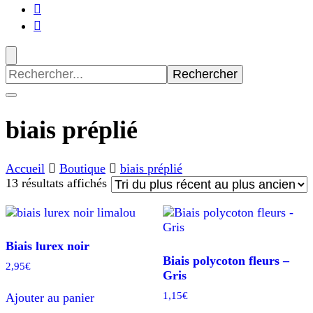
Recherche
pour
:
biais préplié
Accueil
Boutique
biais préplié
Trié
13 résultats affichés
du
plus
récent
au
Biais lurex noir
plus
Biais polycoton fleurs –
2,95
€
ancien
Gris
1,15
€
Ajouter au panier