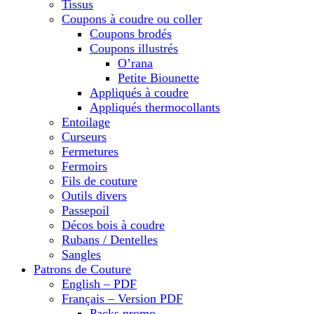
Tissus
Coupons à coudre ou coller
Coupons brodés
Coupons illustrés
O’rana
Petite Biounette
Appliqués à coudre
Appliqués thermocollants
Entoilage
Curseurs
Fermetures
Fermoirs
Fils de couture
Outils divers
Passepoil
Décos bois à coudre
Rubans / Dentelles
Sangles
Patrons de Couture
English – PDF
Français – Version PDF
Packs promo