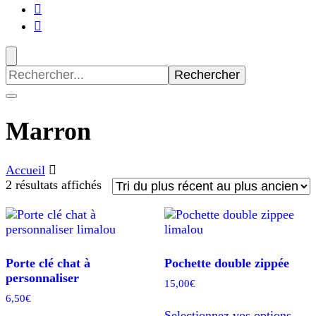
Recherche
pour
:
Marron
Accueil
Trié
2 résultats affichés
du
plus
récent
au
plus
Porte clé chat à
Pochette double zippée
ancien
personnaliser
15,00
€
6,50
€
Ce
Selectionnez vos options